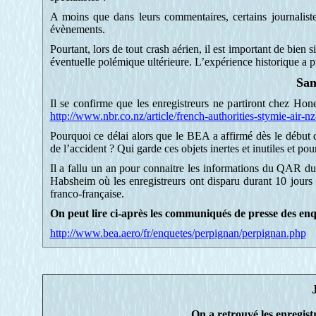
A moins que dans leurs commentaires, certains journaliste
évènements.
Pourtant, lors de tout crash aérien, il est important de bien
éventuelle polémique ultérieure. L’expérience historique a p
Sam
Il se confirme que les enregistreurs ne partiront chez Ho
http://www.nbr.co.nz/article/french-authorities-stymie-air-
Pourquoi ce délai alors que le BEA a affirmé dès le début d
de l’accident ? Qui garde ces objets inertes et inutiles et pou
Il a fallu un an pour connaitre les informations du QAR d
Habsheim où les enregistreurs ont disparu durant 10 jours 
franco-française.
On peut lire ci-après les communiqués de presse des e
http://www.bea.aero/fr/enquetes/perpignan/perpignan.php
On a retrouvé les enregist