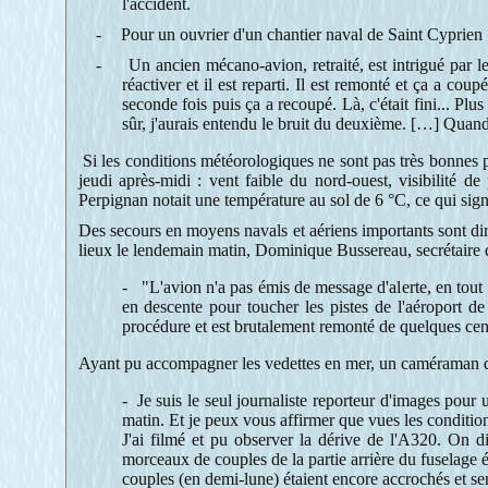
l'accident.
-
Pour un ouvrier d'un chantier naval de Saint Cyprien «j
-
Un ancien mécano-avion, retraité, est intrigué par le
réactiver et il est reparti. Il est remonté et ça a cou
seconde fois puis ça a recoupé. Là, c'était fini... Plus
sûr, j'aurais entendu le bruit du deuxième. […] Quand i
Si les conditions météorologiques ne sont pas très bonnes po
jeudi après-midi : vent faible du nord-ouest, visibilité 
Perpignan notait une température au sol de 6 °C, ce qui sign
Des secours en moyens navals et aériens importants sont diri
lieux le lendemain matin, Dominique Bussereau, secrétaire d’
- "L'avion n'a pas émis de message d'alerte, en tout c
en descente pour toucher les pistes de l'aéroport de
procédure et est brutalement remonté de quelques cen
Ayant pu accompagner les vedettes en mer, un caméraman de
- Je suis le seul journaliste reporteur d'images pou
matin. Et je peux vous affirmer que vues les conditions
J'ai filmé et pu observer la dérive de l'A320. On d
morceaux de couples de la partie arrière du fuselage 
couples (en demi-lune) étaient encore accrochés et sem