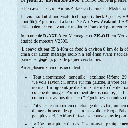
jeudi 27 novembre 2008
Le
, à 18h30 tombe la premiè
« Peu avant 17h, un Airbus A 320 s'est abîmé en Méditerran
L’avion sortait d’une visite technique (Check C) chez
E
contrôle). Appartenant à la société
Air New Zealand
, l’A3
effectuaient ce vol avant de rejoindre Frankfort pour rendre 
Immatriculé
D-AXLA
en Allemagne et
ZK-OJL
en Nouvel
équipé de moteurs V2500.
L’épave gît par 35 à 40m de fond à environ 8 km de la côte.
crash car aucun message radio n’a été émis avant l’acciden
(serré - engagé ?), puis de piquer vers la mer.
Ainsi p
lusieurs témoins racontent :
-
Tout a commencé "tranquille", explique Jérôme, 29 an
"Je vois l'avion ; il arrive sur ma gauche. Il vole bas
normal. En rigolant, je dis à un surfeur à côté de moi 
couche de nuages. Au moment de disparaître, j'ai bien 
comme dix avions de chasse". Quelques secondes et l'A
-
J’ai vu « le comportement étrange de l'avion, un peu c
du nez dix secondes plus tard » explique Serge Pallar
peu plus tard, l'Airbus finissait sa course dans le port.
-
« L'avion a piqué du nez. Il se trouvait pratiqueme