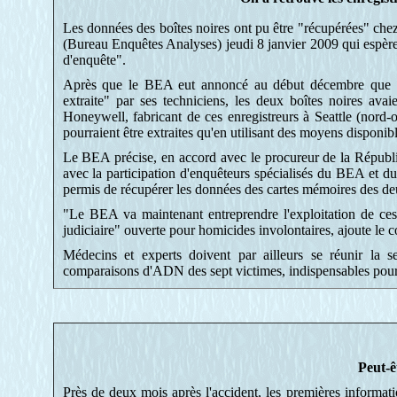
Les données des boîtes noires ont pu être "récupérées" che
(Bureau Enquêtes Analyses) jeudi 8 janvier 2009 qui espère 
d'enquête".
Après que le BEA eut annoncé au début décembre que les 
extraite" par ses techniciens, les deux boîtes noires avai
Honeywell, fabricant de ces enregistreurs à Seattle (nord-ou
pourraient être extraites qu'en utilisant des moyens dispo
Le BEA précise, en accord avec le procureur de la Républiq
avec la participation d'enquêteurs spécialisés du BEA et d
permis de récupérer les données des cartes mémoires des deu
"Le BEA va maintenant entreprendre l'exploitation de ces 
judiciaire" ouverte pour homicides involontaires, ajoute le
Médecins et experts doivent par ailleurs se réunir la 
comparaisons d'ADN des sept victimes, indispensables pour l
Peut-ê
Près de deux mois après l'accident, les premières informat