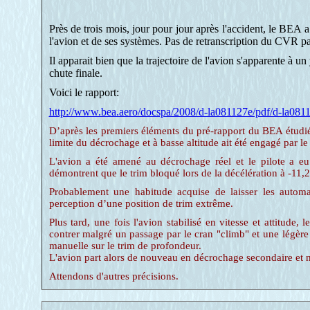
Près de trois mois, jour pour jour après l'accident, le BEA
l'avion et de ses systèmes. Pas de retranscription du CVR pa
Il apparait bien que la trajectoire de l'avion s'apparente à u
chute finale.
Voici le rapport:
http://www.bea.aero/docspa/2008/d-la081127e/pdf/d-la081
D’après les premiers éléments du pré-rapport du BEA étudiés 
limite du décrochage et à basse altitude ait été engagé par le 
L'avion a été amené au décrochage réel et le pilote a eu 
démontrent que le trim bloqué lors de la décélération à -11,
Probablement une habitude acquise de laisser les automat
perception d’une position de trim extrême.
Plus tard, une fois l'avion stabilisé en vitesse et attitude
contrer malgré un passage par le cran "climb" et une légère 
manuelle sur le trim de profondeur.
L'avion part alors de nouveau en décrochage secondaire et n'
Attendons d'autres précisions.