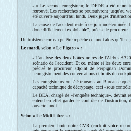
- « Le second enregistreur, le DFDR a été remonté
retrouvé. Les recherches se poursuivront jusqu'au w
été ouverte aujourd'hui lundi. Deux juges d'instruction
La cause de l'accident reste à ce jour indéterminée
donc difficilement exploitable", précise le procureur.
Un troisième corps a pu être repêché ce lundi alors qu’il se g
Le mardi, selon « Le Figaro » :
- L'analyse des deux boîtes noires de l'Airbus A320,
scénario de l'accident. Et ce, même si les deux enr
précisé le procureur adjoint de Perpignan Domini
l'enregistrement des conversations et bruits du cock
Les enregistreurs ont été transmis au Bureau enquête
capacité technique de décryptage, ceci «sous contrôle
Le BEA, chargé de «l'enquête technique», devrait ren
entend en effet garder le contrôle de l'instruction,
ouverte lundi.
Selon « Le Midi Libre » :
La première boîte noire CVR (cockpit voice record
minutes avant la catastrophe, avait été remontée sam