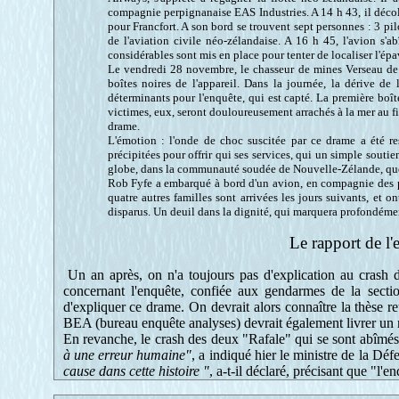
compagnie perpignanaise EAS Industries. A 14 h 43, il décol
pour Francfort. A son bord se trouvent sept personnes : 3 pi
de l'aviation civile néo-zélandaise. A 16 h 45, l'avion s
considérables sont mis en place pour tenter de localiser l'épa
Le vendredi 28 novembre, le chasseur de mines Verseau de la
boîtes noires de l'appareil. Dans la journée, la dérive de l'
déterminants pour l'enquête, qui est capté. La première boî
victimes, eux, seront douloureusement arrachés à la mer au fi
drame.
L'émotion : l'onde de choc suscitée par ce drame a été r
précipitées pour offrir qui ses services, qui un simple souti
globe, dans la communauté soudée de Nouvelle-Zélande, que 
Rob Fyfe a embarqué à bord d'un avion, en compagnie des pro
quatre autres familles sont arrivées les jours suivants, et o
disparus. Un deuil dans la dignité, qui marquera profondéme
Le rapport de l'
Un an après, on n'a toujours pas d'explication au crash de
concernant l'enquête, confiée aux gendarmes de la secti
d'expliquer ce drame. On devrait alors connaître la thèse 
BEA (bureau enquête analyses) devrait également livrer un
En revanche, le crash des deux "Rafale" qui
se sont abîmés
à une erreur humaine"
, a indiqué hier le ministre de la D
cause dans cette histoire "
, a-t-il déclaré, précisant que "l'