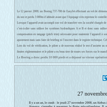
Le 12 janvier 2009, un
Boeing 737-700 de EasyJet effectuait un vol de démonstr
du nez et perdu 3 000m d’altitude avant que l’équipage n'en reprenne le contrôle
Lorsque l’appareil avait accompli son vol de transfert vers la société chargée de 
c’est-à-dire sans utiliser les systèmes hydrauliques A et B et donc sans utilis
compensation en tangage (pitch trim) nécessaire pour maintenir l’appareil à so
ajustement mais sans faire de briefing ni l’inscrire dans le registre technique. Cel
Lors du vol de vérification, le pilote a de nouveau réalisé le test d’assiette a
limites réglementaires et le pilote a eu beau tirer de toutes ses forces sur le manc
Le Boeing a donc perdu 10 000 pieds et a dépassé sa vitesse opératio
27 novembre 
Il y a un an, le crash : le jeudi 27 novembre 2008, un Airb
Airways, s'apprête à regagner la flotte néo-zélandaise. Il 