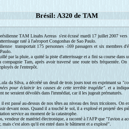
Brésil: A320 de TAM
ésilienne TAM Linahs Aereas s'est écrasé mardi 17 juillet 2007 vers 
 atterrissage raté à l'aéroport Congonhas de Sao Paulo.
ienne transportait 175 personnes -169 passagers et six membres d'équ
 Paulo.
llé par la pluie, a quitté la piste d'atterrissage et a fini sa course dans
la compagnie Tam, après avoir traversé une route très fréquentée. On
ployés de l'entrepôt.
Lula da Silva, a décrété un deuil de trois jours tout en exprimant sa
"co
ées pour éclaircir les causes de cette terrible tragédie"
. et
a indiqué
nt ne seraient dévoilés dans l'immédiat, car il les jugeait prématurés.
 il est passé au-dessus de nos têtes au niveau des feux tricolores. On e
ssir devant nous. Quand il a touché le sol, il a explosé et projeté des p
 station service au moment de la catastrophe.
 vendeur de matériel électronique, a raconté à l'AFP que "l'avion a acc
r, mais c'est alors qu'il est entré dans le bâtiment et a explosé".