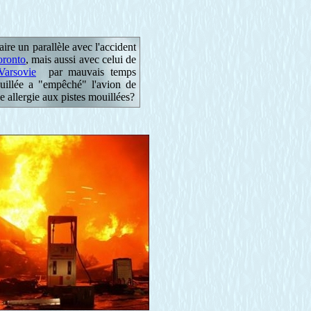
ire un parallèle avec l'accident
oronto
, mais aussi avec celui de
Varsovie
par mauvais temps
ouillée a "empêché" l'avion de
ne allergie aux pistes mouillées?