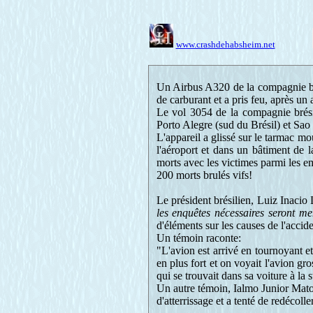
www.crashdehabsheim.net
Un Airbus A320 de la compagnie br
de carburant et a pris feu, après un
Le vol 3054 de la compagnie brésil
Porto Alegre (sud du Brésil) et Sao
L'appareil a glissé sur le tarmac moui
l'aéroport et dans un bâtiment de 
morts avec les victimes parmi les em
200 morts brulés vifs!
Le président brésilien, Luiz Inacio 
les enquêtes nécessaires seront men
d'éléments sur les causes de l'accide
Un témoin raconte:
"L'avion est arrivé en tournoyant et
en plus fort et on voyait l'avion gro
qui se trouvait dans sa voiture à la
Un autre témoin, Ialmo Junior Matos,
d'atterrissage et a tenté de redécolle