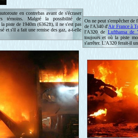
autoroute en contrebas avant de s'écraser
rs témoins. Malgré la possibilité de
On ne peut s'empêcher de fa
la piste de 1940m (6362ft), il ne s'est pas
de l'A340 d'
Air France à T
sé et s'il a fait une remise des gaz, a-t-elle
l'A320 de
Lufthansa de 
toujours et où la piste m
s'arrêter. L'A320 ferait-il u