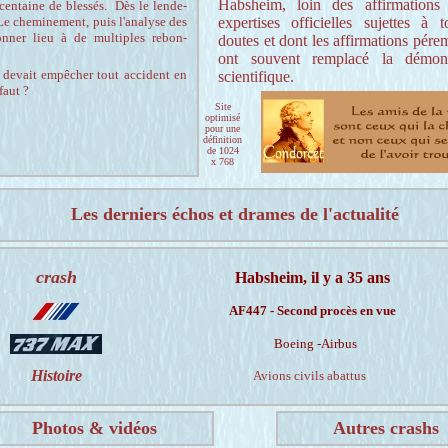
Habsheim, loin des affirmations
e centaine de blessés. Dès le lende-
 Le cheminement, puis l'analyse des
expertises officielles sujettes à t
onner lieu à de multiples rebon-
doutes et dont les affirmations pére
ont souvent remplacé la démons
i devait empêcher tout accident en
scientifique.
faut ?
Site
optimisé
pour une
définition
de 1024
x 768
Les derniers échos et drames de l'actualité
crash
Habsheim, il y a 35 ans
AF447 - Second procès en vue
Boeing -Airbus
Histoire
Avions civils abattus
Photos & vidéos
Autres crashs