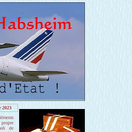
e 2023
léments
e propre
ash de